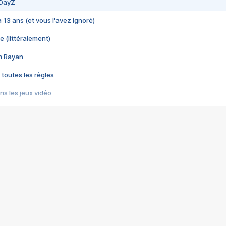
 DayZ
 a 13 ans (et vous l'avez ignoré)
e (littéralement)
im Rayan
 toutes les règles
s les jeux vidéo
us choquant de Rockstar ? - Le scandale BULLY
e plus moche de Steam
du RÊVE tourne au CAUCHEMAR
pendant 8 heures
it… à tort
umiliés par un jeu vidéo
ire - Final Fantasy 8