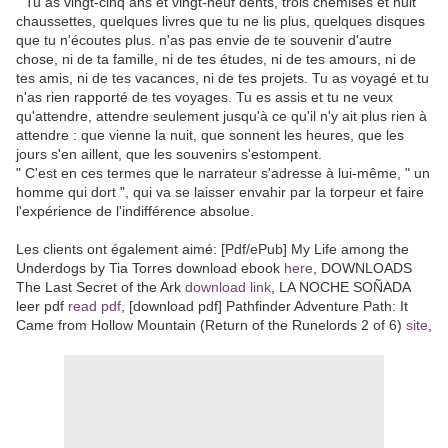
" Tu as vingt-cinq ans et vingt-neuf dents, trois chemises et huit
chaussettes, quelques livres que tu ne lis plus, quelques disques
que tu n'écoutes plus. n'as pas envie de te souvenir d'autre
chose, ni de ta famille, ni de tes études, ni de tes amours, ni de
tes amis, ni de tes vacances, ni de tes projets. Tu as voyagé et tu
n'as rien rapporté de tes voyages. Tu es assis et tu ne veux
qu'attendre, attendre seulement jusqu'à ce qu'il n'y ait plus rien à
attendre : que vienne la nuit, que sonnent les heures, que les
jours s'en aillent, que les souvenirs s'estompent.
" C'est en ces termes que le narrateur s'adresse à lui-même, " un
homme qui dort ", qui va se laisser envahir par la torpeur et faire
l'expérience de l'indifférence absolue.
Les clients ont également aimé: [Pdf/ePub] My Life among the
Underdogs by Tia Torres download ebook
here
, DOWNLOADS
The Last Secret of the Ark
download link
, LA NOCHE SOÑADA
leer pdf
read pdf
, [download pdf] Pathfinder Adventure Path: It
Came from Hollow Mountain (Return of the Runelords 2 of 6)
site
,