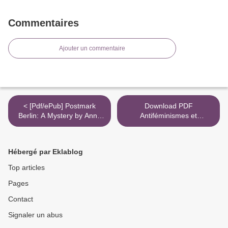
Commentaires
Ajouter un commentaire
< [Pdf/ePub] Postmark
Download PDF
Berlin: A Mystery by Anne
Antiféminismes et
Emery download ebook
masculinismes d'hier et
d'aujourd'hui >
Hébergé par Eklablog
Top articles
Pages
Contact
Signaler un abus