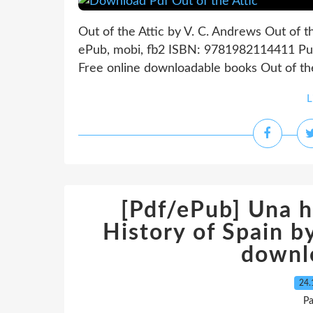
Out of the Attic by V. C. Andrews Out of t
ePub, mobi, fb2 ISBN: 9781982114411 Pub
Free online downloadable books Out of the
L
[Pdf/ePub] Una h
History of Spain b
downl
24.
Pa