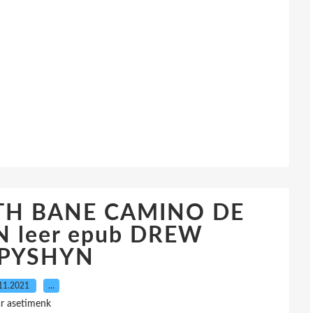
TH BANE CAMINO DE
 leer epub DREW
PYSHYN
11.2021
…
r asetimenk