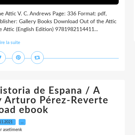
he Attic V. C. Andrews Page: 336 Format: pdf,
lisher: Gallery Books Download Out of the Attic
 Attic (English Edition) 9781982114411...
ire la suite
istoria de Espana / A
y Arturo Pérez-Reverte
oad ebook
11.2021
…
r asetimenk