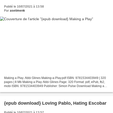
Publié le 10/07/2021 à 13:58
Par
asetimenk
Making a Play. Abbi Glines Making-a-Play.pdf ISBN: 9781534403949 | 320
pages | 8 Mb Making a Play Abbi Glines Page: 320 Format: pdf, ePub, fb2,
mobi ISBN: 9781534403949 Publisher: Simon Pulse Download Making a
Play Joomla ebooks download Making a Play...
{epub download} Loving Pablo, Hating Escobar
Publié le 10/07/2021 à 13:57