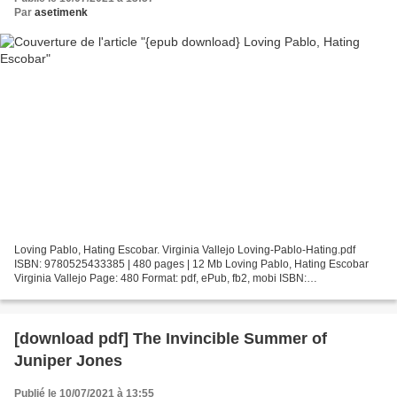
Par
asetimenk
Loving Pablo, Hating Escobar. Virginia Vallejo Loving-Pablo-Hating.pdf
ISBN: 9780525433385 | 480 pages | 12 Mb Loving Pablo, Hating Escobar
Virginia Vallejo Page: 480 Format: pdf, ePub, fb2, mobi ISBN:
9780525433385 Publisher: Knopf Doubleday Publishing...
[download pdf] The Invincible Summer of
Juniper Jones
Publié le 10/07/2021 à 13:55