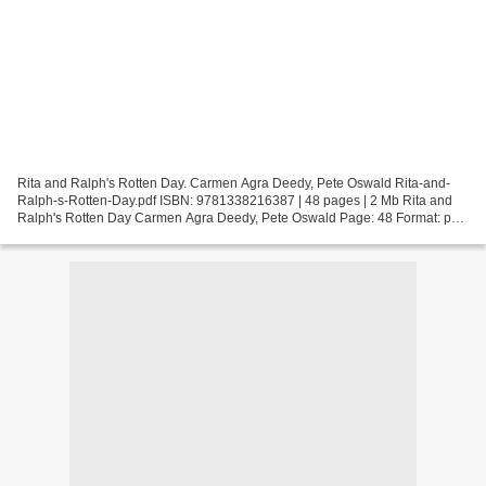
Rita and Ralph's Rotten Day. Carmen Agra Deedy, Pete Oswald Rita-and-
Ralph-s-Rotten-Day.pdf ISBN: 9781338216387 | 48 pages | 2 Mb Rita and
Ralph's Rotten Day Carmen Agra Deedy, Pete Oswald Page: 48 Format: pdf,
ePub, fb2, mobi ISBN: 9781338216387 Publisher:...