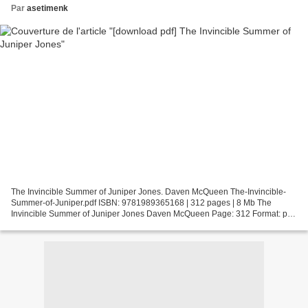
Par
asetimenk
The Invincible Summer of Juniper Jones. Daven McQueen The-Invincible-
Summer-of-Juniper.pdf ISBN: 9781989365168 | 312 pages | 8 Mb The
Invincible Summer of Juniper Jones Daven McQueen Page: 312 Format: pdf,
ePub, fb2, mobi ISBN: 9781989365168 Publisher:...